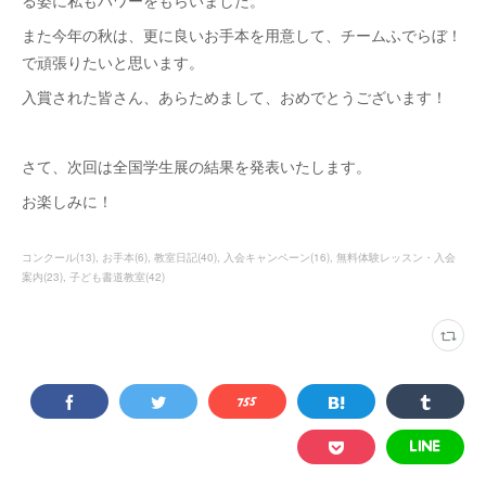
る姿に私もパワーをもらいました。
また今年の秋は、更に良いお手本を用意して、チームふでらぼ！
で頑張りたいと思います。
入賞された皆さん、あらためまして、おめでとうございます！
さて、次回は全国学生展の結果を発表いたします。
お楽しみに！
コンクール
(
13
)
お手本
(
6
)
教室日記
(
40
)
入会キャンペーン
(
16
)
無料体験レッスン・入会
案内
(
23
)
子ども書道教室
(
42
)