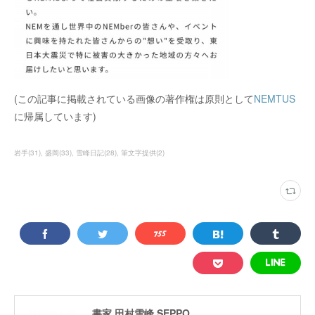
(この記事に掲載されている画像の著作権は原則として
NEMTUS
に帰属しています)
岩手
(
31
)
盛岡
(
33
)
雪峰日記
(
28
)
筆文字提供
(
2
)
書家 田村雪峰 SEPPO