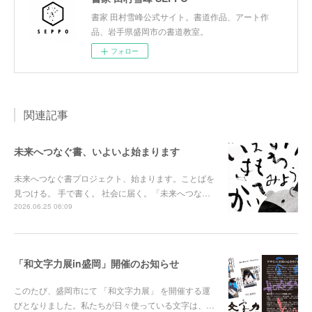
書家 田村雪峰公式サイト。書道作品、アート作
品、岩手県盛岡市の書道教室。
フォロー
関連記事
未来へつなぐ書、いよいよ始まります
未来へつなぐ書プロジェクト、始まります。ことばを
見つける。 手で書く。 社会に届く。「未来へつな…
2026.06.25 06:09
「和文字力展in盛岡」開催のお知らせ
このたび、盛岡市にて 「和文字力展」 を開催する運
びとなりました。私たちが日々使っている文字は、…