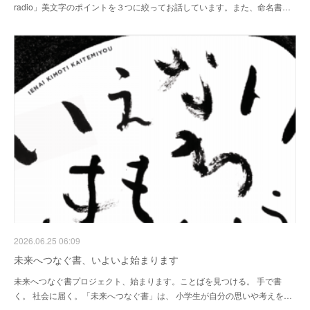
radio」美文字のポイントを３つに絞ってお話しています。また、命名書…
2026.06.25 06:09
未来へつなぐ書、いよいよ始まります
未来へつなぐ書プロジェクト、始まります。ことばを見つける。 手で書
く。 社会に届く。「未来へつなぐ書」は、 小学生が自分の思いや考えを…