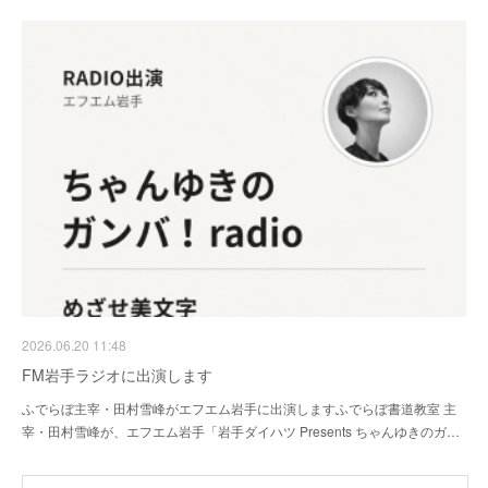
2026.06.20 11:48
FM岩手ラジオに出演します
ふでらぼ主宰・田村雪峰がエフエム岩手に出演しますふでらぼ書道教室 主
宰・田村雪峰が、エフエム岩手「岩手ダイハツ Presents ちゃんゆきのガ…