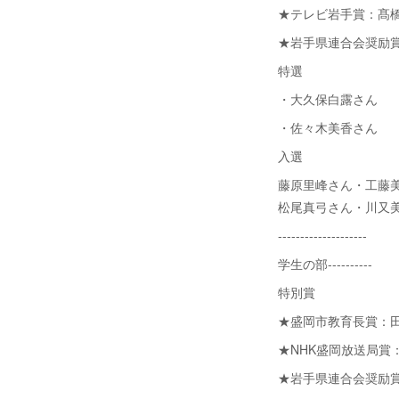
★テレビ岩手賞：髙
★岩手県連合会奨励
特選
・大久保白露さん
・佐々木美香さん
入選
藤原里峰さん・工藤
松尾真弓さん・川又
--------------------
学生の部----------
特別賞
★盛岡市教育長賞：田
★NHK盛岡放送局賞
★岩手県連合会奨励