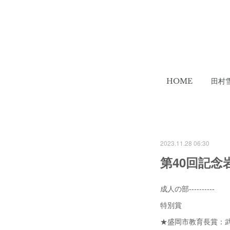
HOME
田村
2023.11.28 06:30
第40回記念
成人の部----------
特別賞
★盛岡市教育長賞：