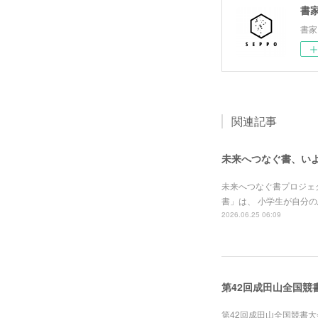
書家
書家
関連記事
未来へつなぐ書、い
未来へつなぐ書プロジェ
書」は、 小学生が自分
2026.06.25 06:09
第42回成田山全国競
第42回成田山全国競書大