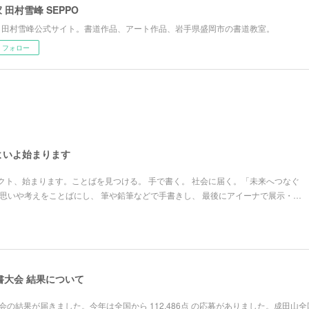
 田村雪峰 SEPPO
 田村雪峰公式サイト。書道作品、アート作品、岩手県盛岡市の書道教室。
フォロー
よいよ始まります
クト、始まります。ことばを見つける。 手で書く。 社会に届く。「未来へつなぐ
の思いや考えをことばにし、 筆や鉛筆などで手書きし、 最後にアイーナで展示・…
書大会 結果について
会の結果が届きました。今年は全国から 112,486点 の応募がありました。成田山