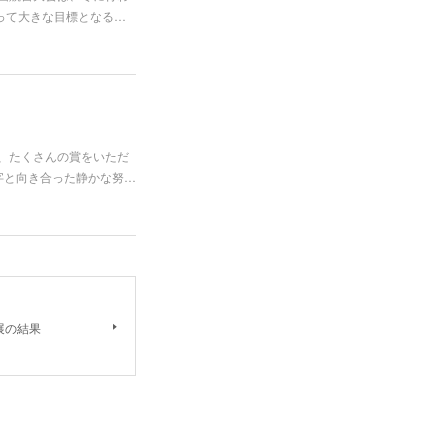
って大きな目標となる…
し、たくさんの賞をいただ
字と向き合った静かな努…
展の結果