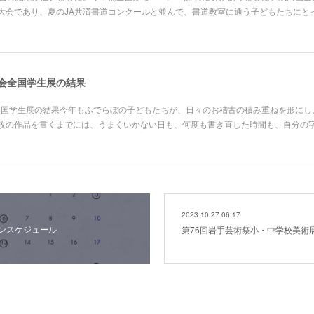
大会であり、夏のJA共済書道コンクールと並んで、書道教室に通う子どもたちにと
道会全国学生展の結果
会全国学生展の結果今年もふでらぼの子どもたちが、日々のお稽古の積み重ねを形に
枚の作品を書くまでには、うまくいかない日も、何度も書き直した時間も、自分の
2023.10.27 06:17
スンスケジュール
第76回岩手芸術祭小・中学校美術