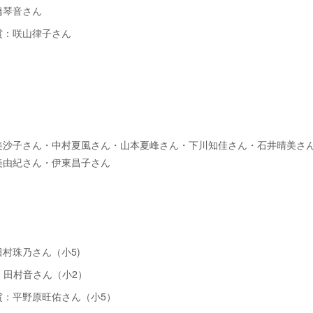
橋琴音さん
賞：咲山律子さん
美沙子さん・中村夏風さん・山本夏峰さん・下川知佳さん・石井晴美さ
美由紀さん・伊東昌子さん
村珠乃さん（小5)
：田村音さん（小2）
賞：平野原旺佑さん（小5）