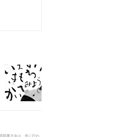
全国競書大会は、冬に行わ