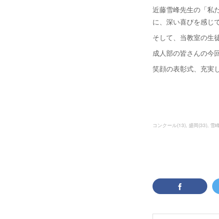
近藤雪峰先生の「私
に、深い喜びを感じ
そして、当教室の生
成人部の皆さんの今
笑顔の表彰式、充実
コンクール
(
13
)
盛岡
(
33
)
雪