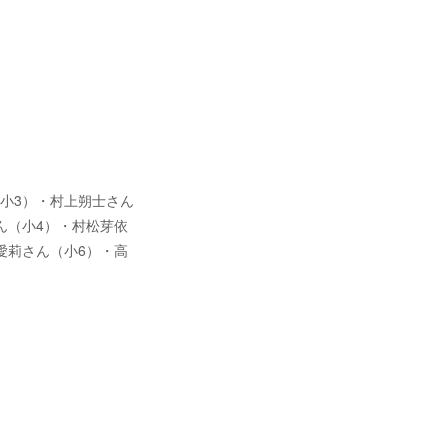
小3）・村上朔士さん
ん（小4）・村松芽依
愛莉さん（小6）・高