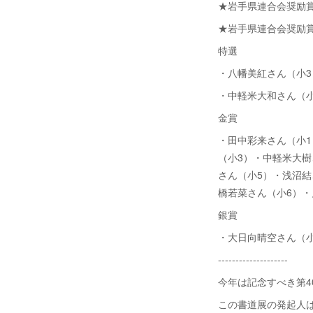
★岩手県連合会奨励
★岩手県連合会奨励
特選
・八幡美紅さん（小3
・中軽米大和さん（小
金賞
・田中彩来さん（小1
（小3）・中軽米大樹
さん（小5）・浅沼結
橋若菜さん（小6）・
銀賞
・大日向晴空さん（小
--------------------
今年は記念すべき第4
この書道展の発起人