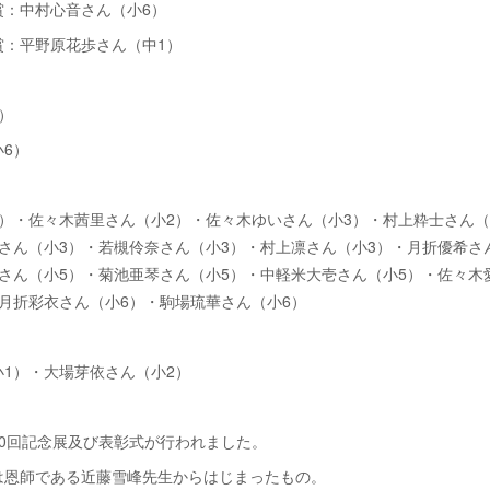
賞：中村心音さん（小6）
賞：平野原花歩さん（中1）
）
6）
）・佐々木茜里さん（小2）・佐々木ゆいさん（小3）・村上粋士さん（
さん（小3）・若槻伶奈さん（小3）・村上凛さん（小3）・月折優希さ
さん（小5）・菊池亜琴さん（小5）・中軽米大壱さん（小5）・佐々木
月折彩衣さん（小6）・駒場琉華さん（小6）
1）・大場芽依さん（小2）
0回記念展及び表彰式が行われました。
は恩師である近藤雪峰先生からはじまったもの。