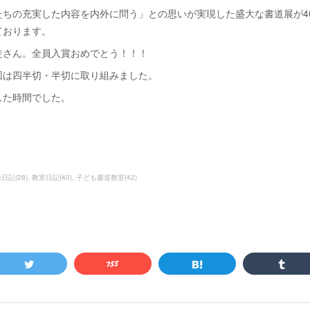
たちの充実した内容を内外に問う」との思いが実現した盛大な書道展が4
ております。
徒さん。全員入賞おめでとう！！！
回は四半切・半切に取り組みました。
した時間でした。
峰日記
(
28
)
教室日記
(
40
)
子ども書道教室
(
42
)