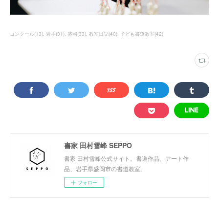
コンクール
(
13
)
岩手
(
31
)
盛岡
(
33
)
教室日記
(
40
)
子ども書道教室
(
42
)
書家 田村雪峰 SEPPO
書家 田村雪峰公式サイト。書道作品、アート作
品、岩手県盛岡市の書道教室。
フォロー