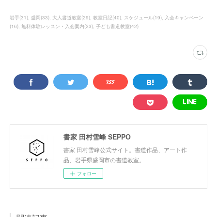
岩手
(
31
)
盛岡
(
33
)
大人書道教室
(
29
)
教室日記
(
40
)
スケジュール
(
19
)
入会キャンペーン
(
16
)
無料体験レッスン・入会案内
(
23
)
子ども書道教室
(
42
)
書家 田村雪峰 SEPPO
書家 田村雪峰公式サイト。書道作品、アート作
品、岩手県盛岡市の書道教室。
フォロー