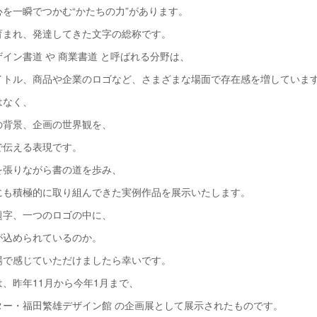
を一瞬でつかむ“かたちの力”があります。
育まれ、発達してきた文字の総称です。
イン書道 や 商業書道 と呼ばれる分野は、
イトル、商品や企業のロゴなど、さまざまな場面で存在感を増していま
はなく、
の背景、企画の世界観を、
で伝える表現です。
を張りながら書の道を歩み、
にも積極的に取り組んできた実例作品を展示いたします。
題字、一つのロゴの中に、
が込められているのか。
場で感じていただけましたら幸いです。
、昨年11月から今年1月まで、
ター・福田繁雄デザイン館 の企画展として展示されたものです。