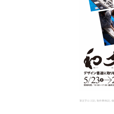
筆文字ロゴ
(
2
)
制作事例
(
2
)
個