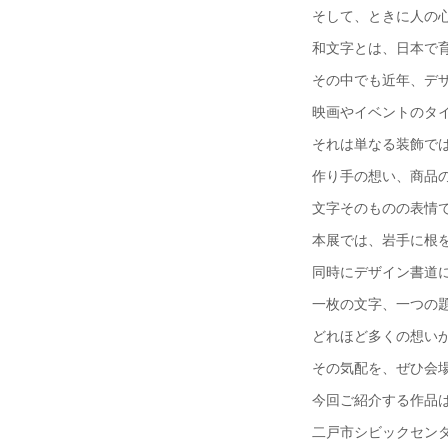
そして、ときに人の心
和文字とは、日本で
その中でも近年、デザ
映画やイベントのタ
それは単なる装飾で
作り手の想い、商品
文字そのものの表情
本展では、岩手に根
同時にデザイン書道
一枚の文字、一つの
どれほど多くの想い
その気配を、ぜひ会
今回ご紹介する作品は
二戸市シビックセン