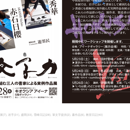
展
(
7
)
岩手
(
31
)
盛岡
(
33
)
雪峰日記
(
28
)
筆文字提供
(
2
)
書作品
(
6
)
教室日記
(
40
)