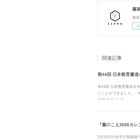
書家
書家
関連記事
第44回 日本教育書
第44回 日本教育書道
くことができました。一
2026.06.20 11:10
『書のこえ2026カ
3月20日の岩手日報紙