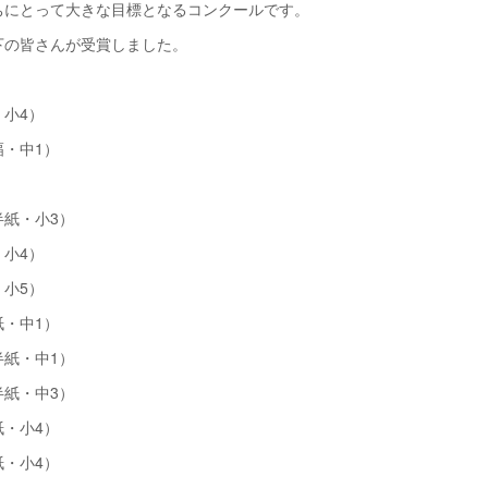
ちにとって大きな目標となるコンクールです。
下の皆さんが受賞しました。
小4）
・中1）
紙・小3）
小4）
小5）
・中1）
紙・中1）
紙・中3）
・小4）
・小4）