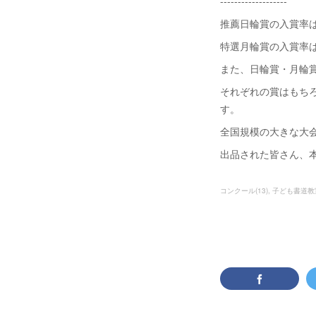
-------------------
推薦日輪賞の入賞率は 
特選月輪賞の入賞率は
また、日輪賞・月輪賞
それぞれの賞はもち
す。
全国規模の大きな大
出品された皆さん、
コンクール
(
13
)
子ども書道教