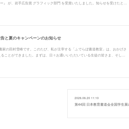
ダー』 が、岩手広告賞 グラフィック部門 を受賞いたしました。知らせを受けたと…
報告と夏のキャンペーンのお知らせ
書家の田村雪峰です。このたび、私が主宰する「ふでらぼ書道教室」は、おかげさ
えることができました。まずは、日々お通いいただいている生徒の皆さま、そし…
2026.06.20 11:10
第44回 日本教育書道会全国学生展