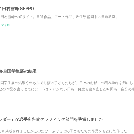
 田村雪峰 SEPPO
 田村雪峰公式サイト。書道作品、アート作品、岩手県盛岡市の書道教室。
フォロー
道会全国学生展の結果
会全国学生展の結果今年もふでらぼの子どもたちが、日々のお稽古の積み重ねを形に
枚の作品を書くまでには、うまくいかない日も、何度も書き直した時間も、自分の
レンダー』が岩手広告賞グラフィック部門を受賞しました
面でも掲載されましたがこのたび、ふでらぼの子どもたちの作品をもとに制作した