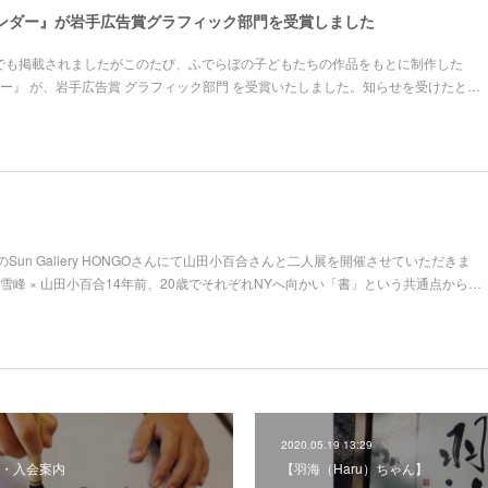
レンダー』が岩手広告賞グラフィック部門を受賞しました
面でも掲載されましたがこのたび、ふでらぼの子どもたちの作品をもとに制作した
ダー』 が、岩手広告賞 グラフィック部門 を受賞いたしました。知らせを受けたと…
un Gallery HONGOさんにて山田小百合さんと二人展を開催させていただきま
t.」田村雪峰 × 山田小百合14年前、20歳でそれぞれNYへ向かい「書」という共通点から…
2020.05.19 13:29
・入会案内
【羽海（Haru）ちゃん】