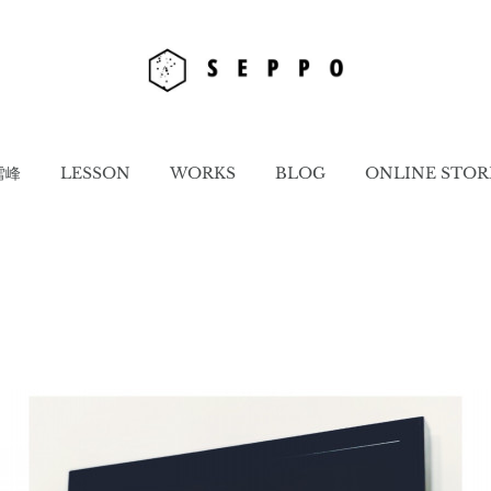
雪峰
LESSON
WORKS
BLOG
ONLINE STOR
】