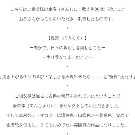
こちらはご祖父様の傘寿（さんじゅ：数え年80歳）祝いにと
お孫さんからご用命いただき、制作したものです。
＊
【豊楽（ほうらく）】
ー豊かで、日々の暮らしを楽しむことー
ー実り豊かで楽しむことー
＊
と湧き上がる生命の喜び・楽しさを表現出来たら．．．と制作にあたり
＊
ご祖父様は過去に古典の研究をされていたということで
篆書体（てんしょたい）をセレクトしていただきました。
そして傘寿のテーマカラーは濃黄色（山吹色から黄金色）なので
金潜紙を使用し、とてもおめでたい雰囲気の作品になりました。
＊