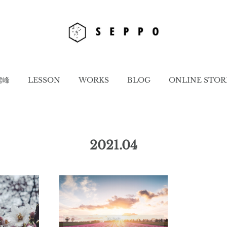
雪峰
LESSON
WORKS
BLOG
ONLINE STOR
2021
.
04