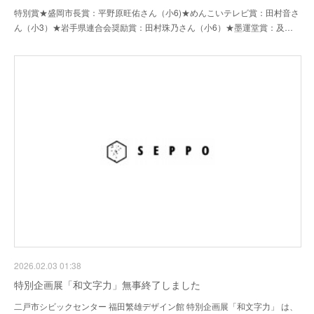
特別賞★盛岡市長賞：平野原旺佑さん（小6)★めんこいテレビ賞：田村音さ
ん（小3）★岩手県連合会奨励賞：田村珠乃さん（小6）★墨運堂賞：及…
2026.02.03 01:38
特別企画展「和文字力」無事終了しました
二戸市シビックセンター 福田繁雄デザイン館 特別企画展「和文字力」 は、