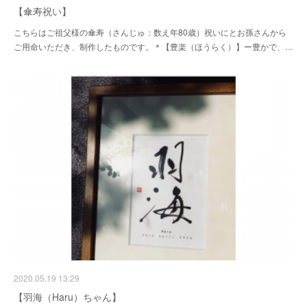
【傘寿祝い】
こちらはご祖父様の傘寿（さんじゅ：数え年80歳）祝いにとお孫さんから
ご用命いただき、制作したものです。＊【豊楽（ほうらく）】ー豊かで、…
2020.05.19 13:29
【羽海（Haru）ちゃん】