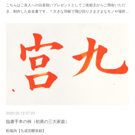
こちらはご友人への出産祝いプレゼントとしてご依頼主からご用命いただ
き、制作した命名書です。＊大きな羽根で飛び回りさまざまなモノや場所…
2020.05.12 07:23
臨書手本の例（初唐の三大家篇）
欧陽詢【九成宮醴泉銘】