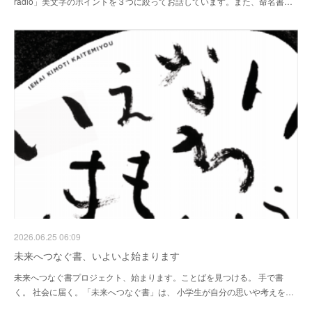
radio」美文字のポイントを３つに絞ってお話しています。また、命名書…
2026.06.25 06:09
未来へつなぐ書、いよいよ始まります
未来へつなぐ書プロジェクト、始まります。ことばを見つける。 手で書
く。 社会に届く。「未来へつなぐ書」は、 小学生が自分の思いや考えを…