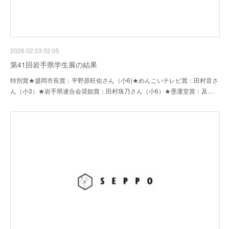
2026.02.03 02:05
第41回岩手県学生展の結果
特別賞★盛岡市長賞：平野原旺佑さん（小6)★めんこいテレビ賞：田村音さ
ん（小3）★岩手県連合会奨励賞：田村珠乃さん（小6）★墨運堂賞：及…