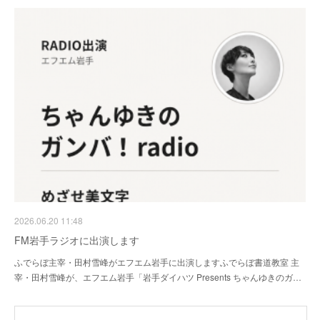
2026.06.20 11:48
FM岩手ラジオに出演します
ふでらぼ主宰・田村雪峰がエフエム岩手に出演しますふでらぼ書道教室 主
宰・田村雪峰が、エフエム岩手「岩手ダイハツ Presents ちゃんゆきのガ…